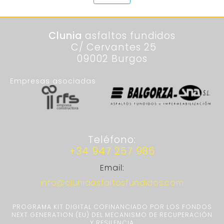
Clunia
asfaltos fundidos
C/ Cervantes 25
09002 Burgos
Empresas asociadas
Teléfono:
+34 947 257 986
Email:
info@cluniaasfaltosfundidos.com
PROGRAMA KIT DIGITAL COFINANCIADO POR LOS FONDOS
NEXT GENERATION (EU) DEL MECANISMO DE RECUPERACIÓN
Y RESILENCIA