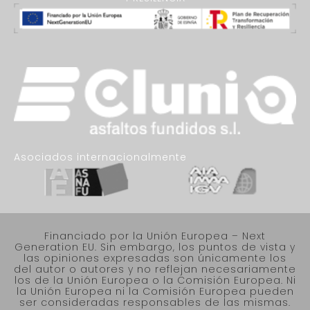
Asociados internacionalmente
Financiado por la Unión Europea – Next
Generation EU. Sin embargo, los puntos de vista y
las opiniones expresadas son únicamente los
del autor o autores y no reflejan necesariamente
los de la Unión Europea o la Comisión Europea. Ni
la Unión Europea ni la Comisión Europea pueden
ser consideradas responsables de las mismas.