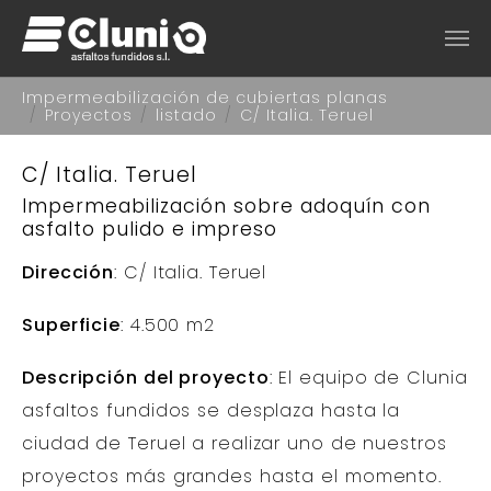
Saltar al contenido principal
Estás aquí:
Impermeabilización de cubiertas planas
Proyectos
listado
C/ Italia. Teruel
C/ Italia. Teruel
Impermeabilización sobre adoquín con
asfalto pulido e impreso
Dirección
: C/ Italia. Teruel
Superficie
: 4.500 m2
Descripción del proyecto
: El equipo de Clunia
asfaltos fundidos se desplaza hasta la
ciudad de Teruel a realizar uno de nuestros
proyectos más grandes hasta el momento.